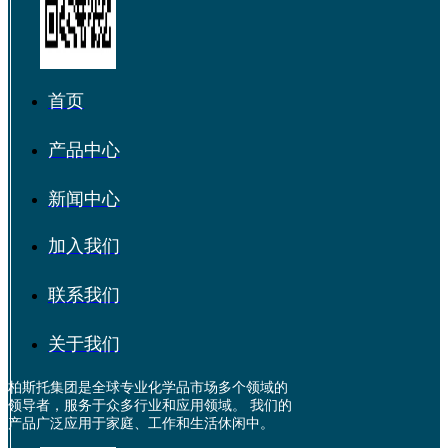
首页
产品中心
新闻中心
加入我们
联系我们
关于我们
柏斯托集团是全球专业化学品市场多个领域的
领导者，服务于众多行业和应用领域。 我们的
产品广泛应用于家庭、工作和生活休闲中。