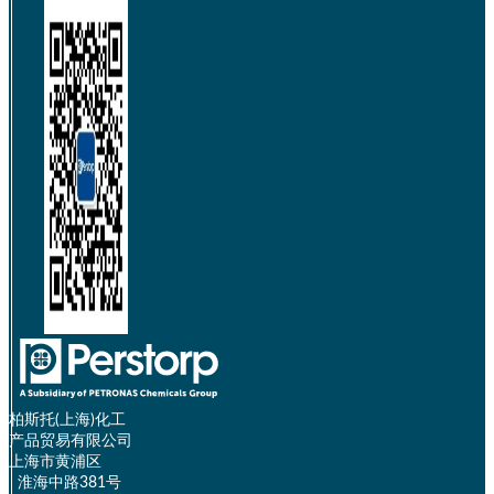
柏斯托(上海)化工
产品贸易有限公司
上海市黄浦区
淮海中路381号