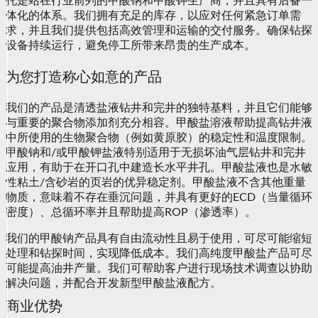
托是站在行业前列的甲酸钠和甲酸钾生产商，并且具有后备一
体化的体系。我们拥有充足的库存，以应对任何紧急订单需
求，并且我们提供包括高效管理和运输的交付服务。确保钻探
设备持续运行，避免停工所带来昂贵的生产成本。
为您打造称心如意的产品
我们的产品是清透盐液钻井和完井的独特基料，并且它们能够
与重要的聚合物添加剂充分相容。甲酸盐溶液帮助提高钻井液
中所使用的生物聚合物（例如黄原胶）的稳定性和温度限制。
甲酸钠和/或甲酸钾盐液特别适用于无损坏油气层钻井和完井
应用，有助于在开口孔中建造长水平井孔。甲酸盐液也是水敏
性粘土/含砂岩的页岩的优异稳定剂。甲酸盐液不含其他重量
物质，意味着不存在垂沉问题，并具有更好的ECD（当量循环
密度）、总循环率并且帮助提高ROP（渗透率）。
我们的甲酸钠产品具有自由流动性且易于使用，可尽可能缩短
处理和钻探时间，实现降低成本。我们高纯度甲酸盐产品可尽
可能提高油井产量。我们可帮助客户进行现场技术调查以协助
解决问题，并配合开发新型甲酸盐液配方。
商业优势