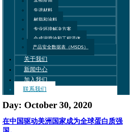
其他应用
先进材料
树脂和涂料
专业环境解决方案
合成润滑油和工程流体
产品安全数据表（MSDS）
关于我们
新闻中心
加入我们
联系我们
Day:
October 30, 2020
在中国驱动美洲国家成为全球蛋白质强
国。