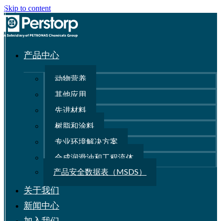
Skip to content
产品中心
动物营养
其他应用
先进材料
树脂和涂料
专业环境解决方案
合成润滑油和工程流体
产品安全数据表（MSDS）
关于我们
新闻中心