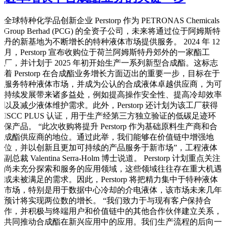
全球特种化学品创新企业 Perstorp 作为 PETRONAS Chemicals
Group Berhad (PCG) 的全资子公司，未来将通过位于阿姆斯特
丹的新基地为不断增长的特种液体市场提供服务。 2024 年 12
月，Perstorp 宣布收购位于荷兰阿姆斯特丹郊外的一家酯工
厂，并计划于 2025 年初开始生产一系列新型合成酯。这标志
着 Perstorp 在合成酯业务增长方面迈出的重要一步，目标在于
服务特种液体市场，并成为公认的合成液体卓越供应商，为可
持续发展带来诸多益处，例如提高操作安全性、提高冷却效率
以及减少液体维护需求。此外，Perstorp 还计划为该工厂获得
ISCC PLUS 认证，用于生产经第三方独立验证的低碳足迹环
保产品。 “此次收购将提升 Perstorp 作为基础原料生产商和合
成酯供应商的地位。通过此举，我们能够在价值链中增强地
位，并以创新且更加可持续的产品服务于新市场”，工程液体
副总裁 Valentina Serra-Holm 博士说道。 Perstorp 计划重点关注
尚未充分探索和服务的应用领域，这些领域往往存在重大机遇
或未被满足的需求。因此，Perstorp 将把精力集中于特种液体
市场，特别是用于数据中心冷却的介电液体，该市场未来几年
预计将实现两位数的增长。 “我们致力于与现有客户保持合
作，并积极与终端用户和价值链中的其他合作伙伴建立关系，
共同推动合成酯在新兴应用中的应用。我们生产流程的后向一