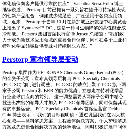
体化确保向客户提供可靠的供应”，Valentina Serra-Holm 博士
继续说道。 Perstorp 目前已拥有一系列旨在提升可持续性表现
的创新产品组合，例如减少碳足迹，广泛适用于各类应用领
域。近来，Perstorp 于去年 10 月在新加坡亚洲数据中心展览会
上推出了 Synmerse™ DC，这是一种可生物降解的高性能合成
冷却液。 Perstorp 集团首席执行官 Ib Jensen 总结道：“我们致
力于成为新技术应用领域的重要合作伙伴，同时在各个工业和
特种化学品领域提供专业可持续解决方案。”
Perstorp 宣布领导层变动
Perstorp 集团作为 PETRONAS Chemicals Group Berhad (PCG)
的全资子公司，宣布其领导层将与 PCG Specialty Chemicals
(PCG SC) 部门进行调整。 PCG SC 的成立汇聚了 PCG 旗下两
家子公司 Perstorp 和 BRB 的能力优势，立志走在特种化学品
行业全球供应商的前列。 这一调整需要从两家子公司中精心
挑选出杰出的领导人才加入 PCG SC 领导团队，同时保留其现
有的卓越运营。 PCG Specialty Chemicals 首席运营官 Debbie
Chiu 博士表示：“我们的目标很明确：通过巩固我们在四大核
心领域——涂料解决方案、工程液体解决方案、个人护理解决
方案及先进聚合物解决方案的领导地位，同时积极扩展中间体