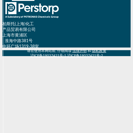
柏斯托(上海)化工
产品贸易有限公司
上海市黄浦区
淮海中路381号
中环广场1319-38室
请在使用本网站前, 仔细阅读
法律声明
和
隐私政策
沪ICP备19037421号-1
,
沪ICP备19037421号-2