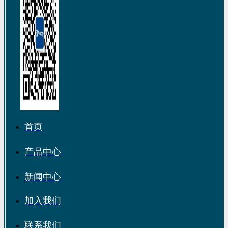
首页
产品中心
新闻中心
加入我们
联系我们