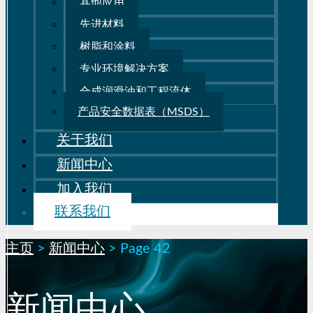
其他应用
先进材料
树脂和涂料
专业环境解决方案
合成润滑油和工程流体
产品安全数据表（MSDS）
关于我们
新闻中心
加入我们
联系我们
主页
>
新闻中心
>
Page 42
新闻中心