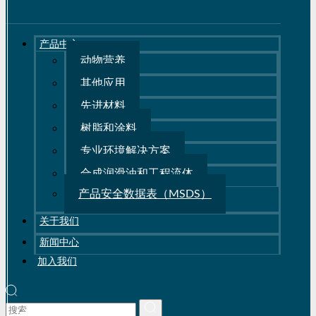
产品中心
动物营养
其他应用
先进材料
树脂和涂料
专业环境解决方案
合成润滑油和工程流体
产品安全数据表（MSDS）
关于我们
新闻中心
加入我们