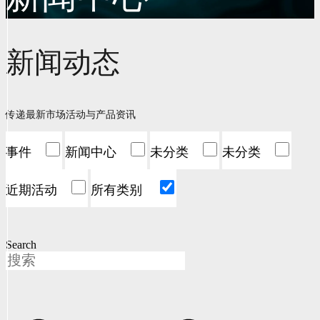
新闻动态
传递最新市场活动与产品资讯
事件
新闻中心
未分类
未分类
近期活动
所有类别
Search