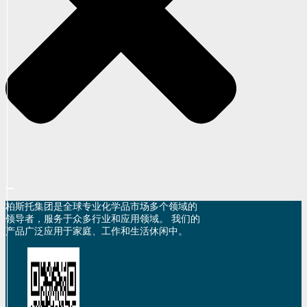
柏斯托集团是全球专业化学品市场多个领域的
领导者，服务于众多行业和应用领域。 我们的
产品广泛应用于家庭、工作和生活休闲中。