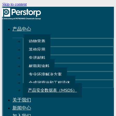
Skip to content
产品中心
动物营养
其他应用
先进材料
树脂和涂料
专业环境解决方案
合成润滑油和工程流体
产品安全数据表（MSDS）
关于我们
新闻中心