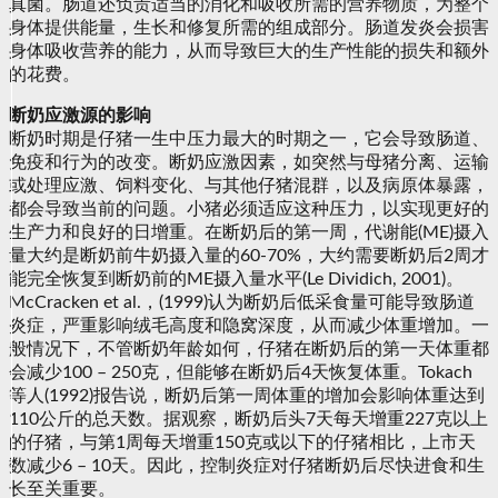
真菌。肠道还负责适当的消化和吸收所需的营养物质，为整个
身体提供能量，生长和修复所需的组成部分。肠道发炎会损害
身体吸收营养的能力，从而导致巨大的生产性能的损失和额外
的花费。
断奶应激源的影响
断奶时期是仔猪一生中压力最大的时期之一，它会导致肠道、
免疫和行为的改变。断奶应激因素，如突然与母猪分离、运输
或处理应激、饲料变化、与其他仔猪混群，以及病原体暴露，
都会导致当前的问题。小猪必须适应这种压力，以实现更好的
生产力和良好的日增重。在断奶后的第一周，代谢能(ME)摄入
量大约是断奶前牛奶摄入量的60-70%，大约需要断奶后2周才
能完全恢复到断奶前的ME摄入量水平(Le Dividich, 2001)。
McCracken et al.，(1999)认为断奶后低采食量可能导致肠道
炎症，严重影响绒毛高度和隐窝深度，从而减少体重增加。一
般情况下，不管断奶年龄如何，仔猪在断奶后的第一天体重都
会减少100 – 250克，但能够在断奶后4天恢复体重。Tokach
等人(1992)报告说，断奶后第一周体重的增加会影响体重达到
110公斤的总天数。据观察，断奶后头7天每天增重227克以上
的仔猪，与第1周每天增重150克或以下的仔猪相比，上市天
数减少6 – 10天。因此，控制炎症对仔猪断奶后尽快进食和生
长至关重要。