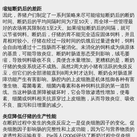
缩短断奶后的差距
因此，养猪户们制定了一系列策略来尽可能缩短断奶后的断奶
时间。断奶后的平均间隔时间为7至10天，而全球一些管理最
好的农场将其限制在1至2天。如果缩短断奶后的间隔，就可
以节省饲料。断奶后，仔猪的胃不能完全适应固体饲料，并且
胃相对较小。仔猪在经过一段时间的饥饿后过量进食时，饲料
会自由地通过十二指肠而不被消化。未消化的饲料成为病原体
的基质，可能导致炎症。断奶时肠道形态受到影响，绒毛萎
缩，导致饲料吸收不良，粪便含水量增加。更糟糕的是，断奶
仔猪的免疫系统还不成熟。虽然2周大的小猪有活跃的免疫反
应，但它们的全部潜能直到8周大时才达到。断奶会对肠道屏
障功能产生有害影响。肠腔内的上皮细胞是机体抵御各种有害
微生物、霉菌毒素、细菌内毒素和各种饲料抗原的第一道防
线。当这种肠道屏障被破坏时，它会导致渗透性增加，使毒
素、细菌或饲料相关抗原穿过上皮细胞，从而导致炎症、吸收
不良、腹泻和日增重的减少。
炎症降低仔猪的生产性能
在断奶过程中发生的免疫反应之一是促炎细胞因子的变化。促
炎细胞因子影响肠的完整性和上皮功能，因为它与营养物质的
渗透性和运输有关。Pie等人(2004)评估了断奶过程中促炎细