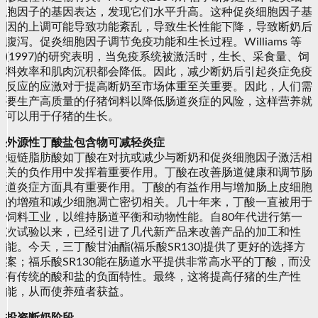
胞因子的基因表达，发现它们水平升高。这种促炎细胞因子基
因的上调可能导致功能紊乱，导致生长性能下降，导致断奶后
腹泻。促炎细胞因子调节免疫功能和生长过程。Williams 等
(1997)的研究表明，当免疫系统被激活时，生长、采食量、饲
料效率和肌肉沉积都会降低。因此，减少断奶后引起炎症免疫
反应的应激对于提高断奶至市场体重至关重要。因此，人们需
要生产高质量的仔猪饲料以降低肠道炎症的风险，这样营养就
可以用于仔猪的生长。
外源性丁酸盐包含物可减轻炎症
短链脂肪酸如丁酸在对抗或减少与断奶和促炎细胞因子激活相
关的负作用中发挥着重要作用。丁酸在改善肠道健康和调节肠
道炎症方面具有重要作用。丁酸的有益作用与增加肠上皮细胞
的增殖和减少细胞凋亡密切相关。几十年来，丁酸一直被用于
饲料工业，以维持肠道平衡和动物性能。自80年代进行第一
次试验以来，已经引进了几代新产品来改善产品的加工和性
能。今天，三丁酸甘油酯(福乐酸SR130)提供了更好的选择方
案；福乐酸SR130能在肠道水平提供非常高水平的丁酸，而没
有传统的酸和盐的负面特性。最终，这将提高仔猪的生产性
能，从而使养殖者获益。
投资断奶阶段