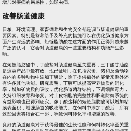
增加对疾病的易感性，如球虫病。
改善肠道健康
日粮、环境管理、家畜饲养和生物安全都是调节肠道健康的重
要因素。特别是营养给予及补充的措施可以在优化肠道健康方
面产生深远的影响。短链脂肪酸在这方面的作用正得到越来越
广泛的认可，它会对肠道健康的一些重要结构和功能产生影
响。
在短链脂肪酸中，丁酸盐对肠道健康至关重要，三丁酸甘油酯
是这类产品中最有效。现已证明，在包括家禽、猪和反刍动物
在内的多种动物中添加丁酸盐，除了提供额外的能量来源外还
有许多其他功能。研究表明，丁酸可以提高营养物质的消化
率，增加矿物质的吸收，优化肠道菌群结构，下调细菌毒力，
支持组织发育和修复。对上皮细胞的完整性和肠道防御系统的
有益影响也已得到证实。像丁酸这样的短链脂肪酸可以增加粘
膜表面积，增强肠道的吸收能力。在饲料中添加丁酸后，所有
这些因素将结合在一起，导致饲料转化率和增重的改善。
良好的肠道健康对于获得最佳的生长性能和饲料转化率至关重
要。肠道是一个高度复杂的器官，维持其健康涉及优化管理等