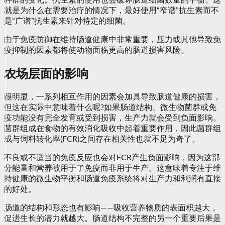
种群的变化。抗生素的使用也会破坏肠道细菌数量的平衡。这
就是为什么在需要治疗的情况下，最好使用“窄谱”抗生素而不
是“广谱”抗生素来针对特定的细菌。
由于免疫防御在维持肠道健康中非常重要，压力或其他导致免
疫抑制的因素都将使动物面临更高的肠道损害风险。
农场层面的影响
很明显，一系列相互作用的因素会加具导致肠道健康的损害，
但这在实际中意味着什么呢?如果肠道结构、微生物菌群或免
疫功能没有完全发育或受到损害，生产力就会受到负面影响。
菌群组成在食物的有效消化吸收中起着重要作用，因此菌群组
成与饲料转化率(FCR)之间存在相关性也就不足为奇了。
不良或不适当的免疫反应也会对FCR产生负面影响，因为这部
分能量和营养被用于了免疫而非用于生产。这意味着专注于维
持健康的微生物平衡和肠道免疫系统将对生产力和利润有直接
的好处。
肠道的结构和形态也有影响——吸收营养物质的表面积越大，
促进生长的潜力就越大。肠道结构不完整的另一个重要后果是