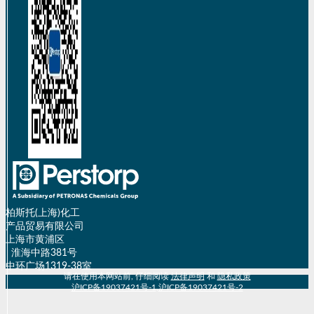
柏斯托(上海)化工
产品贸易有限公司
上海市黄浦区
淮海中路381号
中环广场1319-38室
请在使用本网站前, 仔细阅读
法律声明
和
隐私政策
沪ICP备19037421号-1
,
沪ICP备19037421号-2