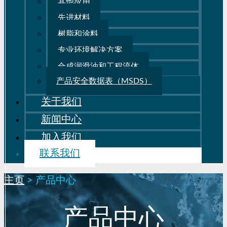
其他应用
先进材料
树脂和涂料
专业环境解决方案
合成润滑油和工程流体
产品安全数据表（MSDS）
关于我们
新闻中心
加入我们
联系我们
主页
>
产品中心
产品中心