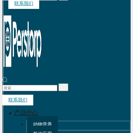
联系我们
联系我们
产品中心
动物营养