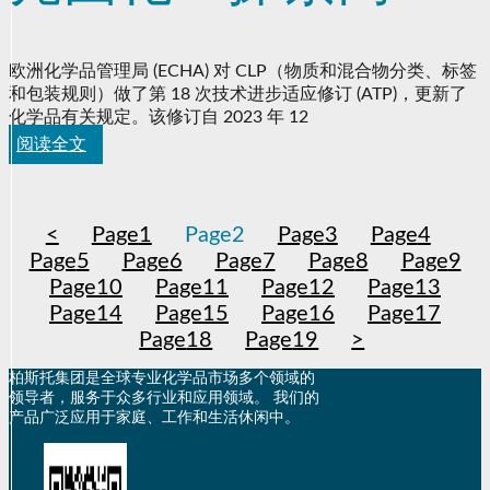
能 TMPTA 替代品
欧洲化学品管理局 (ECHA) 对 CLP（物质和混合物分类、标签
和包装规则）做了第 18 次技术进步适应修订 (ATP)，更新了
化学品有关规定。该修订自 2023 年 12
阅读全文
<
Page
1
Page
2
Page
3
Page
4
Page
5
Page
6
Page
7
Page
8
Page
9
Page
10
Page
11
Page
12
Page
13
Page
14
Page
15
Page
16
Page
17
Page
18
Page
19
>
柏斯托集团是全球专业化学品市场多个领域的
领导者，服务于众多行业和应用领域。 我们的
产品广泛应用于家庭、工作和生活休闲中。