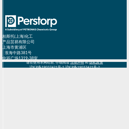
柏斯托(上海)化工
产品贸易有限公司
上海市黄浦区
淮海中路381号
中环广场1319-38室
请在使用本网站前, 仔细阅读
法律声明
和
隐私政策
沪ICP备19037421号-1
,
沪ICP备19037421号-2