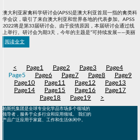
讨会（APSS）
澳大利亚家禽科学研讨会(APSS)是澳大利亚首屈一指的禽类科
学会议，吸引了来自澳大利亚和世界各地的代表参加。APSS
2022将是第33届研讨会。由于疫情原因，本届研讨会通过线
上举行。研讨会为期3天，今年的主题是”可持续发展——美丽
新世界”。
阅读全文
<
Page
1
Page
2
Page
3
Page
4
Page
5
Page
6
Page
7
Page
8
Page
9
Page
10
Page
11
Page
12
Page
13
Page
14
Page
15
Page
16
Page
17
Page
18
Page
19
>
柏斯托集团是全球专业化学品市场多个领域的
领导者，服务于众多行业和应用领域。 我们的
产品广泛应用于家庭、工作和生活休闲中。